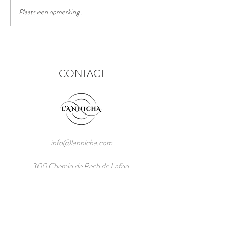
Het chinees lantaarn festival
Plaats een opmerking...
CONTACT
info@lannicha.com
300 Chemin de Pech de Lafon,
82270 Montpezat de Quercy,
Frankrijk
Tel: +33/7/52.55.00.97