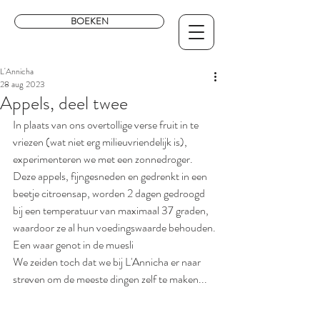
BOEKEN
L'Annicha
28 aug 2023
Appels, deel twee
In plaats van ons overtollige verse fruit in te 
vriezen (wat niet erg milieuvriendelijk is), 
experimenteren we met een zonnedroger.
Deze appels, fijngesneden en gedrenkt in een 
beetje citroensap, worden 2 dagen gedroogd 
bij een temperatuur van maximaal 37 graden, 
waardoor ze al hun voedingswaarde behouden.
Een waar genot in de muesli 
We zeiden toch dat we bij L'Annicha er naar 
streven om de meeste dingen zelf te maken...