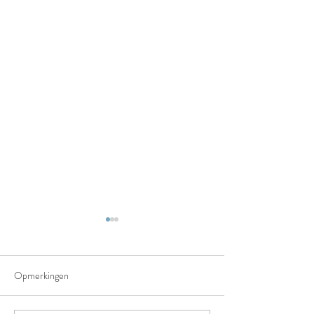
Opmerkingen
Het truffelpad