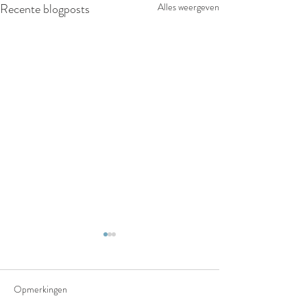
Recente blogposts
Alles weergeven
Opmerkingen
Het truffelpad