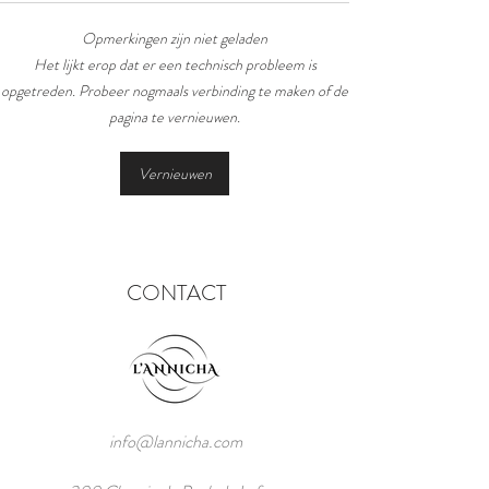
Opmerkingen zijn niet geladen
Het chinees lantaarn festival
Het lijkt erop dat er een technisch probleem is
opgetreden. Probeer nogmaals verbinding te maken of de
pagina te vernieuwen.
Vernieuwen
CONTACT
info@lannicha.com