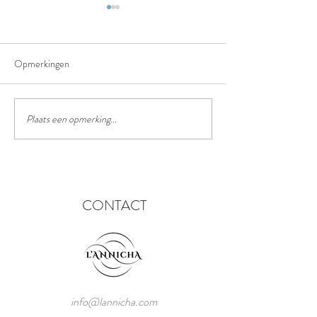
Opmerkingen
Het truffelpad
Het chinees lantaarn festival
Plaats een opmerking...
CONTACT
info@lannicha.com