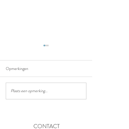
Opmerkingen
Het truffelpad
Het chinees lantaarn festival
Plaats een opmerking...
CONTACT