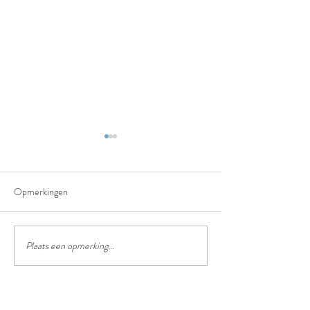
Opmerkingen
Het truffelpad
Het chinees lantaarn festival
Plaats een opmerking...