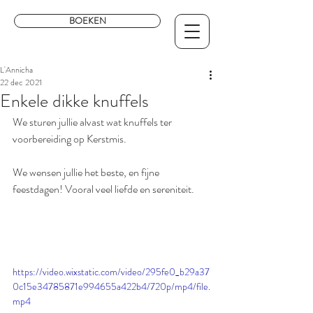
BOEKEN
L'Annicha
22 dec 2021
Enkele dikke knuffels
We sturen jullie alvast wat knuffels ter 
voorbereiding op Kerstmis.
We wensen jullie het beste, en fijne 
feestdagen! Vooral veel liefde en sereniteit.
https://video.wixstatic.com/video/295fe0_b29a37
0c15e34785871e994655a422b4/720p/mp4/file.
mp4