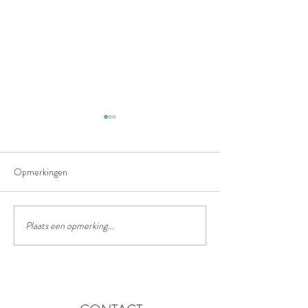
Opmerkingen
Het truffelpad
Het chinees lantaarn festival
Plaats een opmerking...