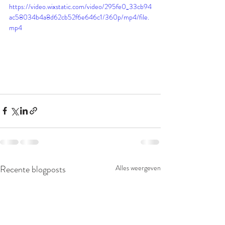
https://video.wixstatic.com/video/295fe0_33cb94
ac58034b4a8d62cb52f6e646c1/360p/mp4/file.
mp4
Recente blogposts
Alles weergeven