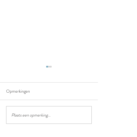
Opmerkingen
Het truffelpad
Het chinees lantaarn festival
Plaats een opmerking...