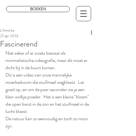
BOEKEN
L'Annicha
22 apr 2023
Fascinerend
Niet zeker of er zoiets bestaat als 
minimalistische videografie, maar dit moet er 
dicht bij in de buurt komen.
Dit is een video van onze mannelijke 
moerbeiboom die stuifmeel wegblaast.  Let 
goed op, en om de paar seconden zie je een 
klein wolkje poeder.  Het is een kleine "bloem" 
die open barst in de zon en het stuifmeel in de 
lucht blaast.
De natuur kan zo eenvoudig en toch zo mooi 
zijn.