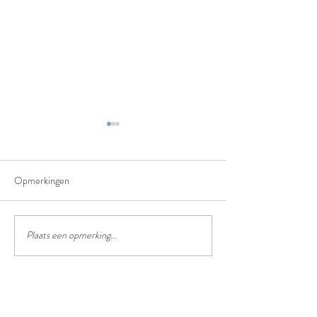
Opmerkingen
Het truffelpad
Het chinees lantaarn festival
Plaats een opmerking...