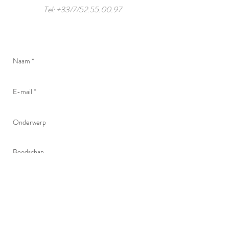
Tel: +33/7/52.55.00.97
I hereby accept the terms and conditions