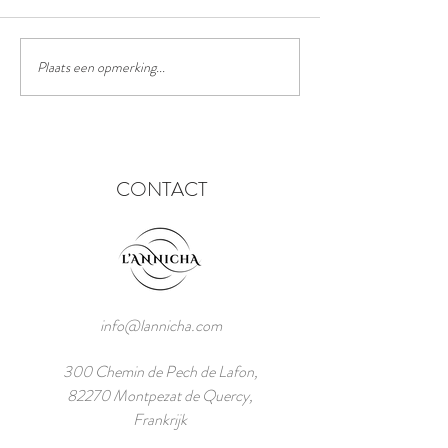
Het truffelpad
Het chinees lantaarn festival
Plaats een opmerking...
CONTACT
info@lannicha.com
300 Chemin de Pech de Lafon,
82270 Montpezat de Quercy,
Frankrijk