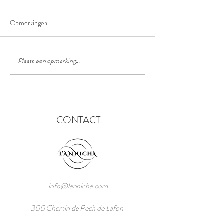
Opmerkingen
Het truffelpad
Het chinees lantaarn festival
Plaats een opmerking...
CONTACT
info@lannicha.com
300 Chemin de Pech de Lafon,