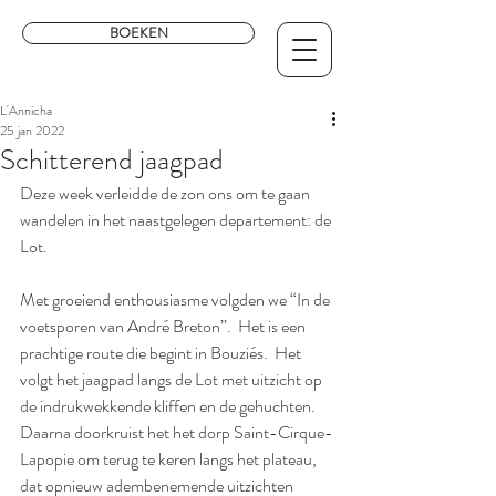
BOEKEN
L'Annicha
25 jan 2022
Schitterend jaagpad
Deze week verleidde de zon ons om te gaan 
wandelen in het naastgelegen departement: de 
Lot.
Met groeiend enthousiasme volgden we “In de 
voetsporen van André Breton”.  Het is een 
prachtige route die begint in Bouziés.  Het 
volgt het jaagpad langs de Lot met uitzicht op 
de indrukwekkende kliffen en de gehuchten.  
Daarna doorkruist het het dorp Saint-Cirque-
Lapopie om terug te keren langs het plateau, 
dat opnieuw adembenemende uitzichten 