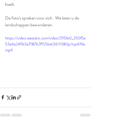
biedt.
De foto's spreken voor zich.  We laten u de 
landschappen bewonderen.
https://video.wixstatic.com/video/295fe0_355f5e
53e6a249b3a718762f155bdc56/1080p/mp4/file.
mp4