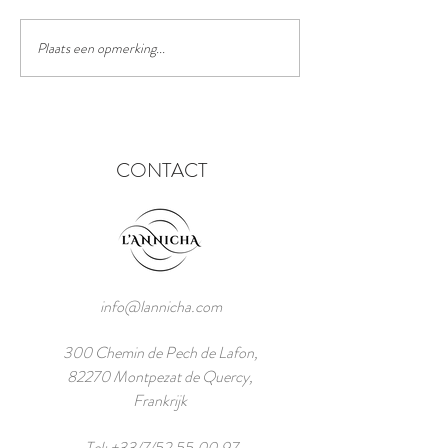
Het chinees lantaarn festival
Plaats een opmerking...
CONTACT
info@lannicha.com
300 Chemin de Pech de Lafon,
82270 Montpezat de Quercy,
Frankrijk
Tel: +33/7/52.55.00.97