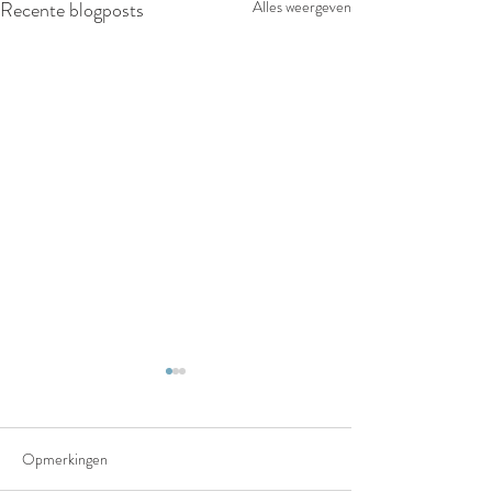
Recente blogposts
Alles weergeven
Opmerkingen
Het truffelpad