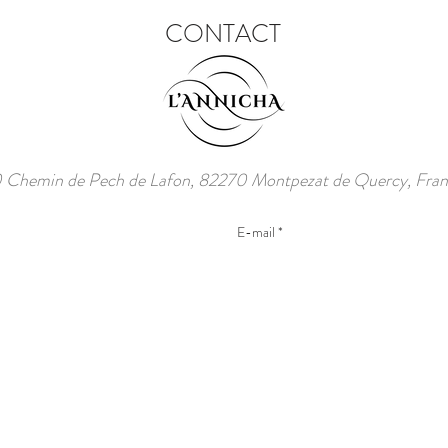
CONTACT
Chemin de Pech de Lafon, 82270 Montpezat de Quercy, Frank