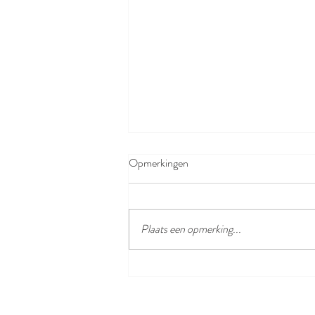
Opmerkingen
Nachtelijke foto’s
Plaats een opmerking...