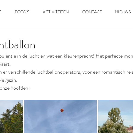
S
FOTO'S
ACTIVITEITEN
CONTACT
NIEUWS
tballon
rbulentie in de lucht en wat een kleurenpracht! Het perfecte mom
vaart.
 er verschillende luchtballonoperators, voor een romantisch reis
le gezin.
r onze hoofden! 