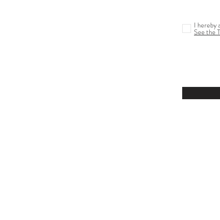
I hereby 
See the 