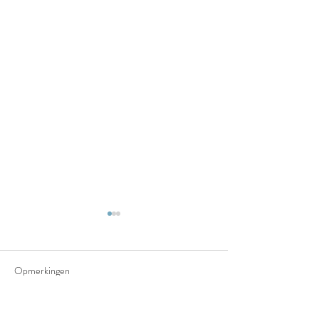
Opmerkingen
Het truffelpad