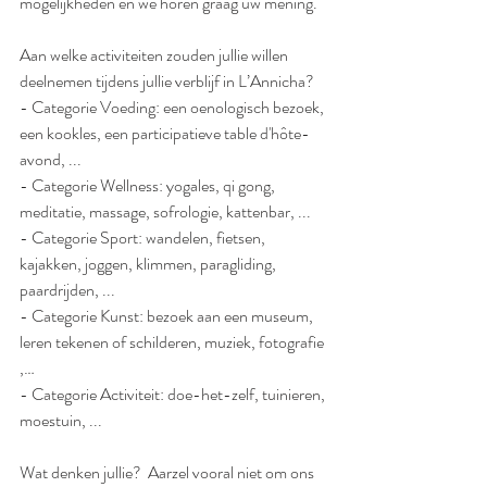
mogelijkheden en we horen graag uw mening.
Aan welke activiteiten zouden jullie willen 
deelnemen tijdens jullie verblijf in L’Annicha?
- Categorie Voeding: een oenologisch bezoek, 
een kookles, een participatieve table d'hôte-
avond, ...
- Categorie Wellness: yogales, qi gong, 
meditatie, massage, sofrologie, kattenbar, ...
- Categorie Sport: wandelen, fietsen, 
kajakken, joggen, klimmen, paragliding, 
paardrijden, ...
- Categorie Kunst: bezoek aan een museum, 
leren tekenen of schilderen, muziek, fotografie 
,…
- Categorie Activiteit: doe-het-zelf, tuinieren, 
moestuin, ...
Wat denken jullie?  Aarzel vooral niet om ons 