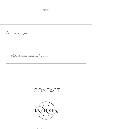
Opmerkingen
Het truffelpad
Het chinees lantaarn festival
Plaats een opmerking...
CONTACT