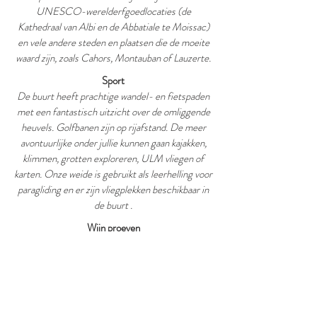
UNESCO-werelderfgoedlocaties (de
Kathedraal van Albi en de Abbatiale te Moissac)
en vele andere steden en plaatsen die de moeite
waard zijn, zoals Cahors, Montauban of Lauzerte.
Sport
De buurt heeft prachtige wandel- en fietspaden
met een fantastisch uitzicht over de omliggende
heuvels. Golfbanen zijn op rijafstand. De meer
avontuurlijke onder jullie kunnen gaan kajakken,
klimmen, grotten exploreren, ULM vliegen of
karten. Onze weide is gebruikt als leerhelling voor
paragliding en er zijn vliegplekken beschikbaar in
de buurt .
Wijn proeven
Wij zijn gevestigd in de regio Quercy met zijn
eigen appellatie en we maken deel uit van het
netwerk "Vignobles et Découvertes". De
naburige regio's Cahors en Gaillac zijn beter
bekend. Ze hebben allemaal wijnmakerijen die