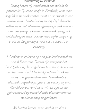
'
Welkom bij L'Annicha!
Graag heten wij u welkom in ons huis in de
pittoreske Quercy-regio in Frankrijk, waar u de
dagelijkse hectiek achter u laat en ontspant in een
serene en authentieke omgeving. Bij L'Annicha
willen we u niet alleen een geweldige plek bieden
om naar terug te keren na een drukke dag vol
ontdekkingen, maar ook een ​​huiselijke omgeving
creëren die gunstig is voor rust, reflectie en
zelfzorg.
L'Annicha is gelegen op een glooiend landschap
van 4,5 hectare. Daarin zijn gelegen: het
hoofdgebouw, de omgebouwde schuur, de tuinen
en het zwembad. Het landgoed heeft ook een
moestuin, grasland en een klein eikenbos;
allemaal toegankelijk tijdens uw verblijf bij ons.
Wandel zoveel rond als u wilt. Er zijn banken
geïnstalleerd op verschillende plaatsen om van
het landschap te genieten.
Wij bieden kamer-met-ontbijt en gîtes